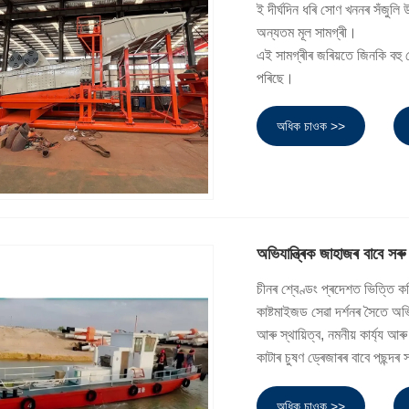
ই দীৰ্ঘদিন ধৰি সোণ খননৰ সঁজুল
অন্যতম মূল সামগ্ৰী।
এই সামগ্ৰীৰ জৰিয়তে জিনকি বহু 
পৰিছে।
অধিক চাওক >>
অভিযান্ত্ৰিক জাহাজৰ বাবে সৰু
চীনৰ শ্বেণ্ডং প্ৰদেশত ভিত্তি ক
কাষ্টমাইজড সেৱা দৰ্শনৰ সৈতে অভ
আৰু স্থায়িত্ব, নমনীয় কাৰ্য্য আৰ
কাটাৰ চুষণ ড্ৰেজাৰৰ বাবে পছন্দ
অধিক চাওক >>