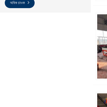
অধিক চাওক