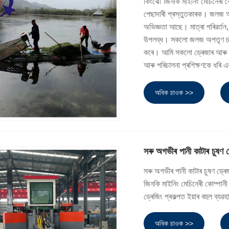
কিংঝৌ জিনকি মাইনিং মেচিনেৰী কোম
পেছাদাৰী প্ৰস্তুতকাৰক। জলজ 
অভিজ্ঞতা আছে। মাত্ৰা পৰিৱৰ্তন,
উপলব্ধ। সকলো জলজ অপতৃণ চপোৱা 
কৰে। আমি সকলো ড্ৰেজাৰ আৰু জলজ অ
আৰু পৰিচালনা প্ৰশিক্ষণকে ধৰি এ
অধিক চাওক >>
সৰু অগভীৰ পানী কাটাৰ চুষণ ড
সৰু অগভীৰ পানী কাটাৰ চুষণ ড্ৰ
জিনকি মাইনিং মেচিনেৰী কোম্পানী 
ড্ৰেজিং প্ৰকল্পত ইয়াৰ বহুল ব্যৱ
অধিক চাওক >>