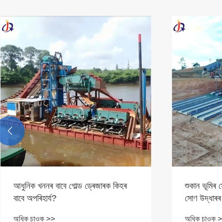

আধুনিক খননৰ বাবে গোল্ড ড্ৰেজাৰক কিহৰ
শুকান ভূমিৰ
বাবে অপৰিহাৰ্য?
সোণ উদ্ধাৰৰ
অধিক চাওক >>
অধিক চাওক 