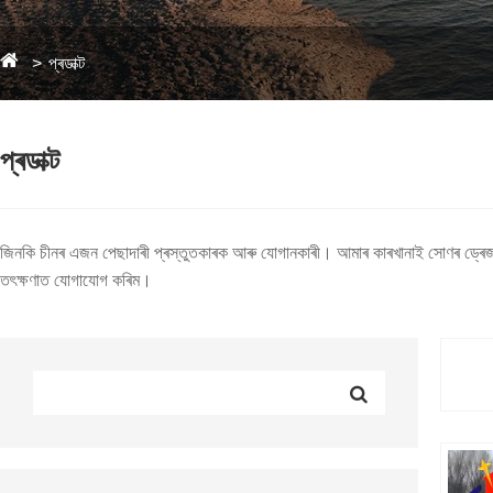
প্ৰডাক্ট
প্ৰডাক্ট
জিনকি চীনৰ এজন পেছাদাৰী প্ৰস্তুতকাৰক আৰু যোগানকাৰী। আমাৰ কাৰখানাই সোণৰ ড্ৰেজাৰ
তৎক্ষণাত যোগাযোগ কৰিম।