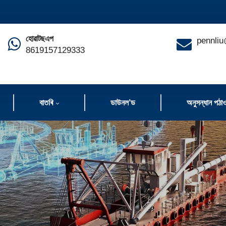
হোৱাটছএপ
pennliu
8619157129333
বাতৰি
ডাউনল’ড
অনুসন্ধান পঠা