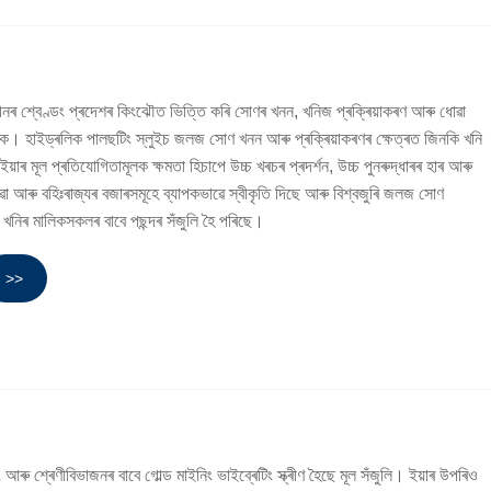
ীনৰ শ্বেণ্ডং প্ৰদেশৰ কিংঝৌত ভিত্তি কৰি সোণৰ খনন, খনিজ প্ৰক্ৰিয়াকৰণ আৰু ধোৱা
কাৰক। হাইড্ৰলিক পালছটিং স্লুইচ জলজ সোণ খনন আৰু প্ৰক্ৰিয়াকৰণৰ ক্ষেত্ৰত জিনকি খনি
য়াৰ মূল প্ৰতিযোগিতামূলক ক্ষমতা হিচাপে উচ্চ খৰচৰ প্ৰদৰ্শন, উচ্চ পুনৰুদ্ধাৰৰ হাৰ আৰু
ঘৰুৱা আৰু বহিঃৰাজ্যৰ বজাৰসমূহে ব্যাপকভাৱে স্বীকৃতি দিছে আৰু বিশ্বজুৰি জলজ সোণ
ু খনিৰ মালিকসকলৰ বাবে পছন্দৰ সঁজুলি হৈ পৰিছে।
>>
 আৰু শ্ৰেণীবিভাজনৰ বাবে গোল্ড মাইনিং ভাইব্ৰেটিং স্ক্ৰীণ হৈছে মূল সঁজুলি। ইয়াৰ উপৰিও