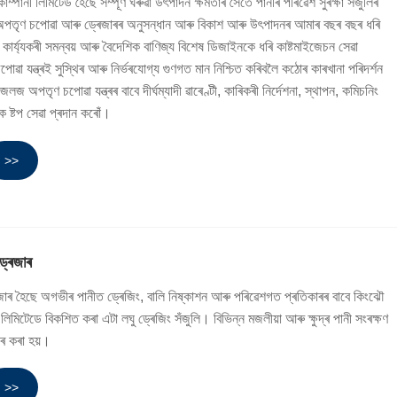
্পানী লিমিটেড হৈছে সম্পূৰ্ণ ঘৰুৱা উৎপাদন ক্ষমতাৰ সৈতে পানীৰ পৰিৱেশ সুৰক্ষা সঁজুলিৰ
অপতৃণ চপোৱা আৰু ড্ৰেজাৰৰ অনুসন্ধান আৰু বিকাশ আৰু উৎপাদনৰ আমাৰ বছৰ বছৰ ধৰি
 কাৰ্য্যকৰী সমন্বয় আৰু বৈদেশিক বাণিজ্য বিশেষ ডিজাইনকে ধৰি কাষ্টমাইজেচন সেৱা
যন্ত্ৰই সুস্থিৰ আৰু নিৰ্ভৰযোগ্য গুণগত মান নিশ্চিত কৰিবলৈ কঠোৰ কাৰখানা পৰিদৰ্শন
পতৃণ চপোৱা যন্ত্ৰৰ বাবে দীৰ্ঘম্যাদী ৱাৰেণ্টী, কাৰিকৰী নিৰ্দেশনা, স্থাপন, কমিচনিং
ক ষ্টপ সেৱা প্ৰদান কৰোঁ।
>>
্ৰেজাৰ
েজাৰ হৈছে অগভীৰ পানীত ড্ৰেজিং, বালি নিষ্কাশন আৰু পৰিৱেশগত প্ৰতিকাৰৰ বাবে কিংঝৌ
লিমিটেডে বিকশিত কৰা এটা লঘু ড্ৰেজিং সঁজুলি। বিভিন্ন মজলীয়া আৰু ক্ষুদ্ৰ পানী সংৰক্ষণ
হাৰ কৰা হয়।
>>