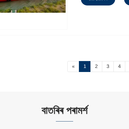
«
1
2
3
4
বাতৰিৰ পৰামৰ্শ