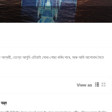
ৰতি আগ্ৰহী, তেন্তে আপুনি এতিয়াই সোধা-পোছা কৰিব পাৰে, আৰু আমি আপোনাৰ সৈতে
View as
ন্ত্ৰ