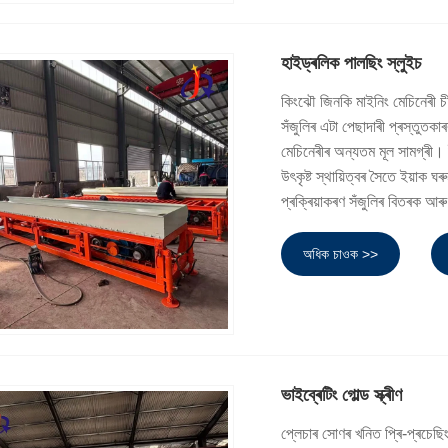
হাইড্ৰলিক পালছিং স্লুইচ
কিংঝৌ জিনকি মাইনিং মেচিনেৰী চ
সঁজুলিৰ এটা পেছাদাৰী প্ৰস্তুত
মেচিনেৰীৰ অন্যতম মূল সামগ্ৰী। ই
উৎকৃষ্ট স্থায়িত্বৰ সৈতে ইয়াক 
প্ৰক্ৰিয়াকৰণ সঁজুলিৰ বিতৰক আৰ
অধিক চাওক >>
ভাইব্ৰেটিং গোল্ড স্ক্ৰীণ
প্লেচাৰ সোণৰ খনিত প্ৰি-প্ৰচেছিং