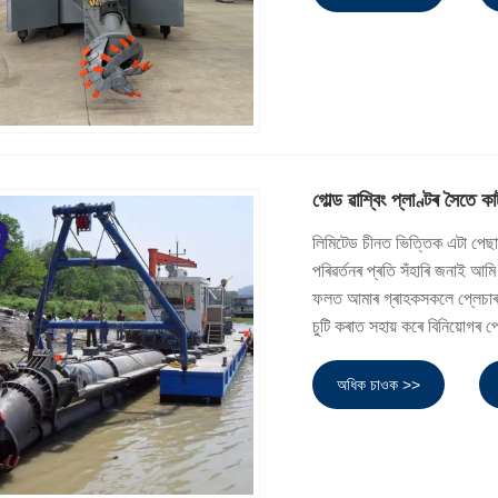
গোল্ড ৱাশ্বিং প্লাণ্টৰ সৈতে ক
লিমিটেড চীনত ভিত্তিক এটা পেছ
পৰিৱৰ্তনৰ প্ৰতি সঁহাৰি জনাই আমি
ফলত আমাৰ গ্ৰাহকসকলে প্লেচাৰ 
চুটি কৰাত সহায় কৰে বিনিয়োগৰ
অধিক চাওক >>