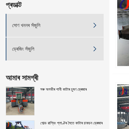
প্ৰডাক্ট

সোণ খননৰ সঁজুলি

ড্ৰেজিং সঁজুলি
আমাৰ সামগ্ৰী
সৰু অগভীৰ পানী কাটাৰ চুষণ ড্ৰেজাৰ
গোল্ড ৱাশ্বিং প্লাণ্টৰ সৈতে কাটাৰ চাকচন ড্ৰেজাৰ