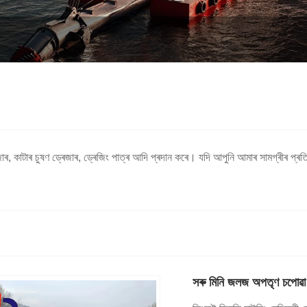
, কাটাৰ চুষণ ড্ৰেজাৰ, ড্ৰেজিং পাত্ৰ আদি প্ৰদান কৰে। যদি আপুনি আমাৰ সামগ্ৰীৰ প্
সৰু মিনি জলজ অপতৃণ চপোৱা য