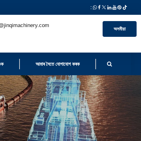
:
@jinqimachinery.com
অসমীয়া
ওক
আমাৰ সৈতে যোগাযোগ কৰক