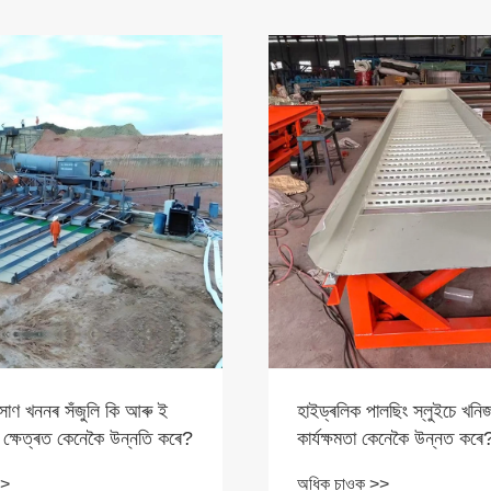
 সোণ খননৰ সঁজুলি কি আৰু ই
হাইড্ৰলিক পালছিং স্লুইচে খনিজ
 ক্ষেত্ৰত কেনেকৈ উন্নতি কৰে?
কাৰ্যক্ষমতা কেনেকৈ উন্নত কৰে
>>
অধিক চাওক >>