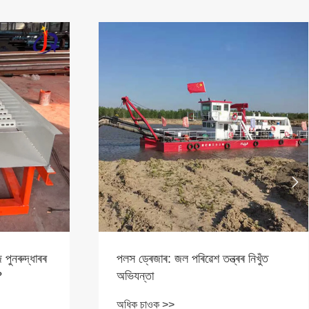

 পুনৰুদ্ধাৰৰ
পলস ড্ৰেজাৰ: জল পৰিৱেশ তন্ত্ৰৰ নিখুঁত
?
অভিযন্তা
অধিক চাওক >>