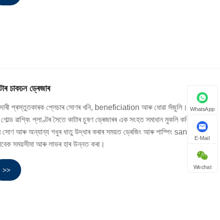
াটাৰ চাকচন ড্ৰেজাৰ
াদাৰী প্ৰস্তুতকাৰক প্লেচাৰ সোণৰ খনি, beneficiation আৰু ধোৱা সঁজুলি। বজাৰ
WhatsApp
 গোল্ড ৱাশ্বিং প্লাণ্টৰ সৈতে কাটাৰ চুষণ ড্ৰেজাৰৰ এক সংহত সমাধান মুকলি কৰিছো, যাৰ
সোণ আৰু অন্যান্য গধুৰ ধাতু উদ্ধাৰ কৰাৰ সময়ত ড্ৰেজিং আৰু পাম্পিং sand.This
E-Mail
 পেবেক সময়সীমা আৰু লাভৰ হাৰ উন্নত কৰা।
Wechat
>>