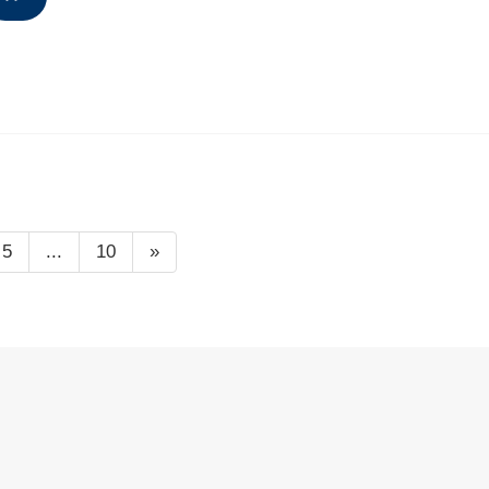
5
...
10
»