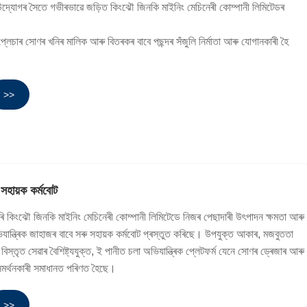
ি উদ্যোগৰ সৈতে গভীৰভাৱে জড়িত কিংঝৌ জিনকি মাইনিং মেচিনেৰী কোম্পানী লিমিটেডৰ
প্লেচাৰ সোণৰ খনিৰ মালিক আৰু বিতৰকৰ বাবে পছন্দৰ সঁজুলি নিৰ্মাতা আৰু যোগানকাৰী হৈ
>>
 সহায়ক কৰ্মবোট
ৰি কিংঝৌ জিনকি মাইনিং মেচিনেৰী কোম্পানী লিমিটেডে নিজৰ পেছাদাৰী উৎপাদন ক্ষমতা আৰু
িযান্ত্ৰিক জাহাজৰ বাবে সৰু সহায়ক কৰ্মবোট প্ৰস্তুত কৰিছে। উপযুক্ত আকাৰ, মজবুততা
ু বিস্তৃত সেৱাৰ বৈশিষ্ট্যযুক্ত, ই পানীত চলা অভিযান্ত্ৰিক প্লেটফৰ্ম যেনে সোণৰ ড্ৰেজাৰ আৰু
ৰ সমৰ্থনকাৰী সমাধানত পৰিণত হৈছে।
>>