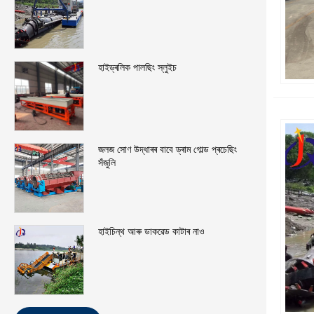
হাইড্ৰলিক পালছিং স্লুইচ
জলজ সোণ উদ্ধাৰৰ বাবে ড্ৰাম গোল্ড প্ৰচেছিং
সঁজুলি
হাইচিন্থ আৰু ডাকৱেড কাটাৰ নাও