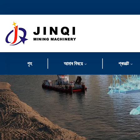
গৃহ
আমাৰ বিষয়ে
প্ৰডাক্ট