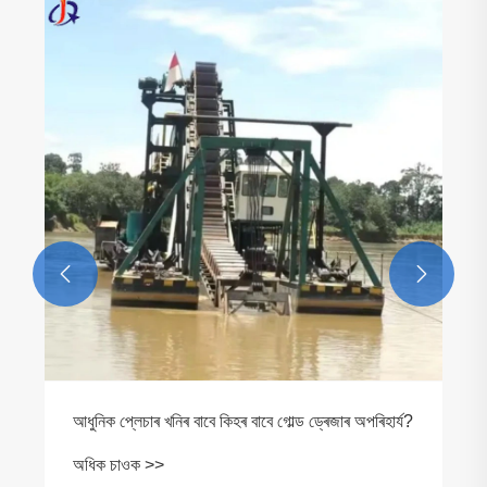


আধুনিক প্লেচাৰ খনিৰ বাবে কিহৰ বাবে গোল্ড ড্ৰেজাৰ অপৰিহাৰ্য?
অধিক চাওক >>