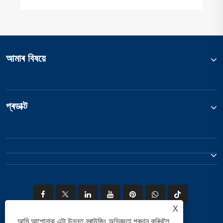
আমাৰ বিষয়ে
প্ৰডাক্ট
X
আমি আপোনাক এটা উন্নত ব্ৰাউজিং অভিজ্ঞতা প্ৰদান কৰিবলৈ,