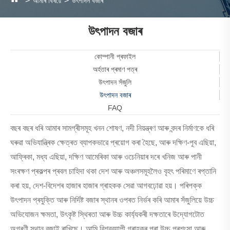
আমাৰ বিষয়ে
উৎপাদন বজাৰ
উৎপাদন বজাৰ
কোম্পানী প্ৰফাইল
অৰ্হতাৰ প্ৰমাণ পত্ৰ
উৎপাদন সঁজুলি
উৎপাদন বজাৰ
FAQ
বছৰ বছৰ ধৰি আমাৰ সামগ্ৰীসমূহ খনন শোষণ, নদী নিয়ন্ত্ৰণ আৰু বন্দৰ নিৰ্মাণকে ধৰি
ঘৰুৱা অভিযান্ত্ৰিক ক্ষেত্ৰত ব্যাপকভাৱে প্ৰয়োগ কৰা হৈছে, আৰু দক্ষিণ-পূব এছিয়া,
আফ্ৰিকা, মধ্য এছিয়া, দক্ষিণ আমেৰিকা আৰু ওচেনিয়াৰ দৰে খনিজ আৰু পানী
সংৰক্ষণ প্ৰকল্পৰ প্ৰবল চাহিদা থকা দেশ আৰু অঞ্চলসমূহলৈও বৃহৎ পৰিমাণে ৰপ্তানি
কৰা হয়, দেশ-বিদেশৰ হাজাৰ হাজাৰ গ্ৰাহকক সেৱা আগবঢ়োৱা হয়। পৰিপক্ক
উৎপাদন প্ৰযুক্তি আৰু নিৰ্দিষ্ট বজাৰ স্থানৰ ওপৰত নিৰ্ভৰ কৰি আমাৰ সঁজুলিয়ে উচ্চ
অভিযোজন ক্ষমতা, উৎকৃষ্ট স্থিৰতা আৰু উচ্চ কাৰ্য্যকৰী দক্ষতাৰে উদ্যোগটোত
অগ্ৰণী স্থান বজাই ৰাখিছে। আমি বিশ্বব্যাপী গ্ৰাহকৰ পৰা উচ্চ প্ৰশংসা আৰু