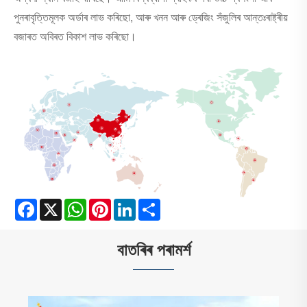
পুনৰাবৃত্তিমূলক অৰ্ডাৰ লাভ কৰিছো, আৰু খনন আৰু ড্ৰেজিং সঁজুলিৰ আন্তঃৰাষ্ট্ৰীয়
বজাৰত অবিৰত বিকাশ লাভ কৰিছো।
Facebook
X
WhatsApp
Pinterest
LinkedIn
Share
বাতৰিৰ পৰামৰ্শ