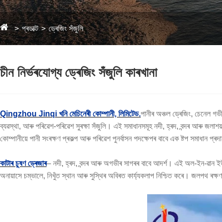
প্ৰডাক্ট
ড্ৰেজিং সঁজুলি
চীন নিৰ্ভৰযোগ্য ড্ৰেজিং সঁজুলি কাৰখানা
Qingzhou Jinqi খনি মেচিনেৰী কোম্পানী, লিমিটেড.
পানীৰ অঞ্চল ড্ৰেজিং, চেনেল গভ
ব্যৱস্থা, আৰু পৰিৱেশ-পৰিৱেশ সুৰক্ষা সঁজুলি। এই সমাধানসমূহ নদী, হ্ৰদ, বন্দৰ আৰু জলাশয়স
কোম্পানীয়ে পানী সংৰক্ষণ প্ৰকল্প আৰু পৰিৱেশ পুনৰ্বাসন পদক্ষেপৰ বাবে এক ষ্টপ সমাধান প্ৰ
কাটাৰ চুষণ ড্ৰেজাৰ
– নদী, হ্ৰদ, বন্দৰ আৰু অগভীৰ সাগৰৰ বাবে আদৰ্শ। এই অল-ইন-ৱান ইউনিটে
অনায়াসে চম্ভালে, নিখুঁত স্থান আৰু সুস্থিৰ অবিৰত কাৰ্য্যকলাপ নিশ্চিত কৰে। জলপথ ৰক্ষণা