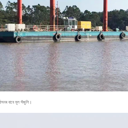
বাসনৰ বাবে মূল সঁজুলি।