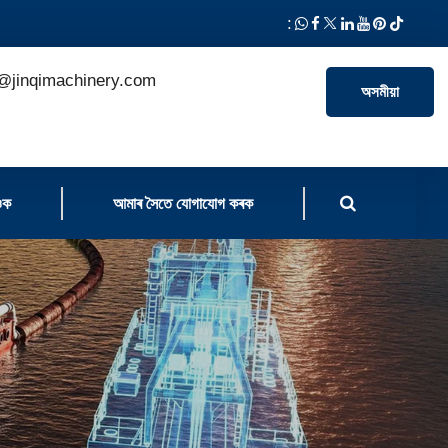
:
@jinqimachinery.com
অসমীয়া
ওক
আমাৰ সৈতে যোগাযোগ কৰক