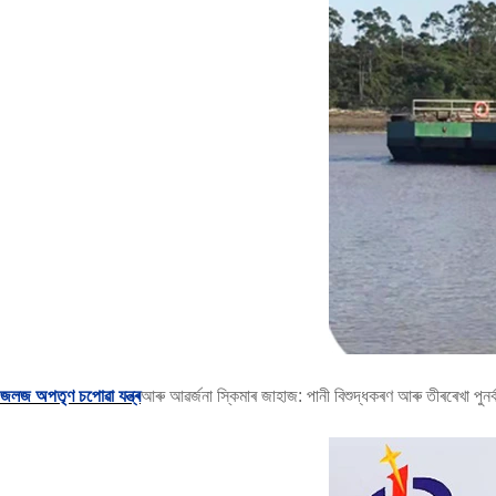
জলজ অপতৃণ চপোৱা যন্ত্ৰ
আৰু আৱৰ্জনা স্কিমাৰ জাহাজ: পানী বিশুদ্ধকৰণ আৰু তীৰৰেখা পুনৰ্