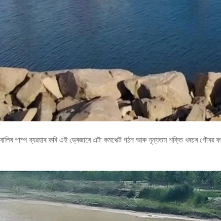
ালিৰ পাম্প ব্যৱহাৰ কৰি এই ড্ৰেজাৰে এটা কমপেক্ট গঠন আৰু নূন্যতম শক্তি খৰচৰ গৌৰৱ কৰে।