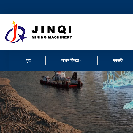
গৃহ
আমাৰ বিষয়ে
প্ৰডাক্ট