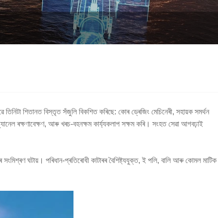
 তিনিটা শিতানত বিস্তৃত সঁজুলি বিকশিত কৰিছে: কোৰ ড্ৰেজিং মেচিনেৰী, সহায়ক সমৰ্থন
ঁত চ্যানেল ৰক্ষণাবেক্ষণ, আৰু খৰচ-বহনক্ষম কাৰ্য্যকলাপ সক্ষম কৰি। সংহত সেৱা আগবঢ়াই
ৰ সংমিশ্ৰণ ঘটায়। পৰিধান-প্ৰতিৰোধী কাটাৰৰ বৈশিষ্ট্যযুক্ত, ই পলি, বালি আৰু কোমল মাটিক