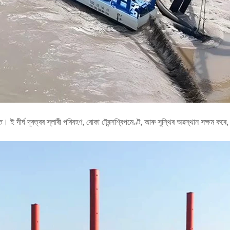
ত। ই দীৰ্ঘ দূৰত্বৰ স্লাৰী পৰিবহণ, বোকা ট্ৰেন্সশ্বিপমেণ্ট, আৰু সুস্থিৰ অৱস্থান সক্ষম কৰে