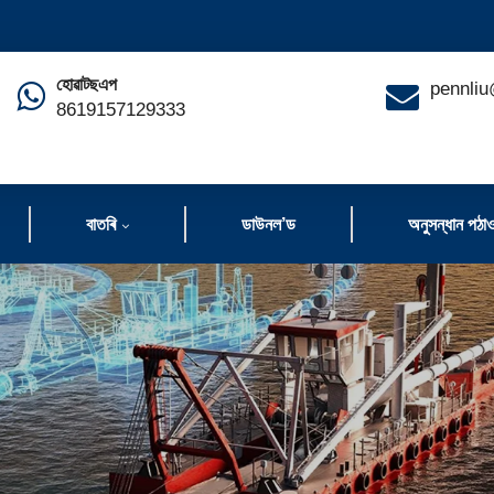
হোৱাটছএপ
pennliu
8619157129333
বাতৰি
ডাউনল’ড
অনুসন্ধান পঠা