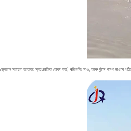
ড্ৰেজাৰ সহায়ক জাহাজ: স্বয়ংচালিত বোকা বাৰ্জ, পজিচনিং নাও, আৰু বুষ্টাৰ পাম্প নাওৰে গঠি