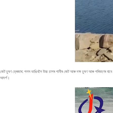
জেট চুষণ ড্ৰেজাৰ: পলস ভাঙিবলৈ উচ্চ চাপৰ পানীৰ জেট আৰু দক্ষ চুষণ আৰু পৰিবহণৰ বাবে ব
আদৰ্শ।